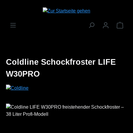
Zum Hauptinhalt springen
Ware
Coldline Schockfroster LIFE
W30PRO
Bildergalerie überspringen