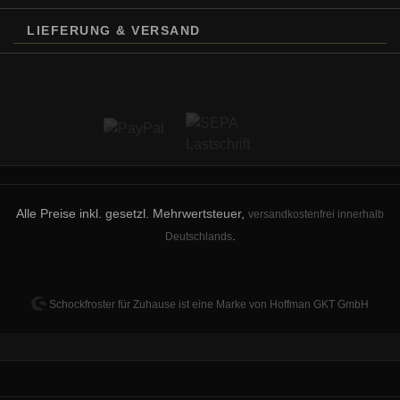
+49 2224 1236704 · info@hoffman-gkt.de
LIEFERUNG & VERSAND
Detaillierte Sicherheits- und
Herstellerinformationen gemäß EU-
Verordnung 2023/988 (General Product
Safety Regulation) finden Sie auf unserer
Seite Verordnung 2023/988.
Alle Preise inkl. gesetzl. Mehrwertsteuer,
versandkostenfrei innerhalb
.
Deutschlands
Schockfroster für Zuhause ist eine Marke von
Hoffman GKT GmbH