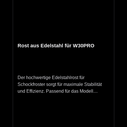
Rost aus Edelstahl für W30PRO
Der hochwertige Edelstahlrost für
Schockfroster sorgt für maximale Stabilität
und Effizienz. Passend für das Modell
W30PRO, bietet er mit den Maßen 325 x 354
mm eine ideale Lösung für professionelles
Kühlen und Gefrieren. Passend zum Coldline
LIFE W30PRO Schockfroster. FAQ Ist der
Rost für den W30PRO mit Sous Vide & Cook-