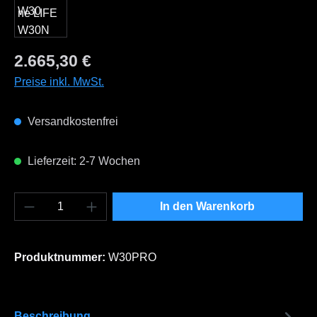
Regulärer Preis:
2.665,30 €
Preise inkl. MwSt.
Versandkostenfrei
Lieferzeit: 2-7 Wochen
Produkt Anzahl: Gib den gewünschten Wert e
In den Warenkorb
Produktnummer:
W30PRO
Beschreibung