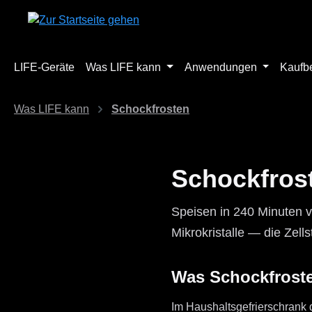
m Hauptinhalt springen
Zur Suche springen
Zur Hauptnavigation springen
LIFE-Geräte
Was LIFE kann
Anwendungen
Kaufb
Was LIFE kann
Schockfrosten
Schockfros
Speisen in 240 Minuten v
Mikrokristalle — die Zells
Was Schockfroste
Im Haushaltsgefrierschrank d