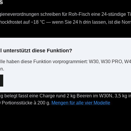
s
eneverordnungen schreiben für Roh-Fisch eine 24-stündige Ti
hockfrostet auf −18 °C — wenn Sie 24 h drin lassen, ist die Norm 
 unterstützt diese Funktion?
elle haben diese Funktion vorprogrammiert: W30, W30 PRO, W
n.
ig belegt fasst eine Charge rund 2 kg Beeren im W30N, 3,5 kg 
0 Portionsstücke à 200 g.
Mengen für alle vier Modelle