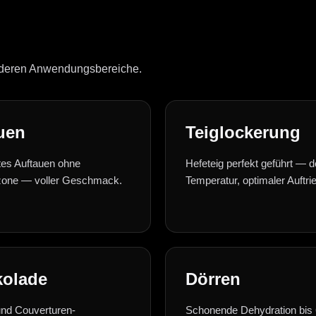
anderen Anwendungsbereiche.
uen
Teiglockerung
rtes Auftauen ohne
Hefeteig perfekt geführt — de
zone — voller Geschmack.
Temperatur, optimaler Auftri
olade
Dörren
nd Couverturen-
Schonende Dehydration bis