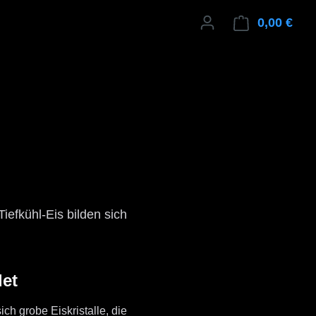
0,00 €
Ware
iefkühl-Eis bilden sich
det
ch grobe Eiskristalle, die