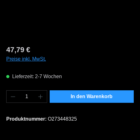
Regulärer Preis:
47,79 €
Preise inkl. MwSt.
Lieferzeit: 2-7 Wochen
Produkt Anzahl: Gib den gewünschten Wert e
In den Warenkorb
Produktnummer:
O273448325