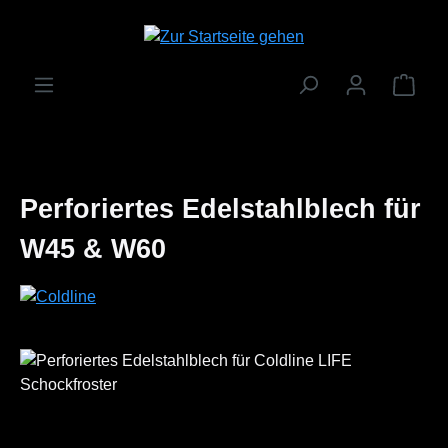
Zum Hauptinhalt springen
Ware
Perforiertes Edelstahlblech für
W45 & W60
Bildergalerie überspringen